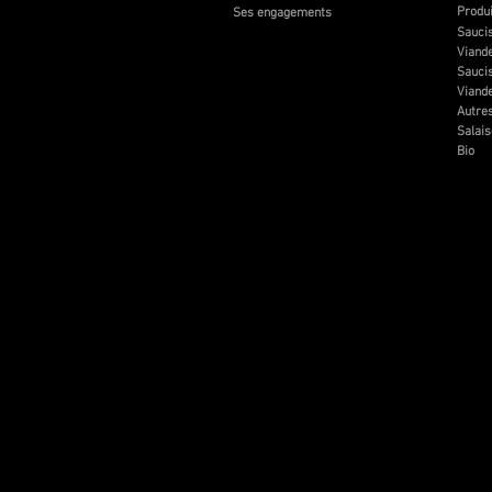
Produi
Ses engagements
Saucis
Viande
Saucis
Viand
Autres
Salai
Bio