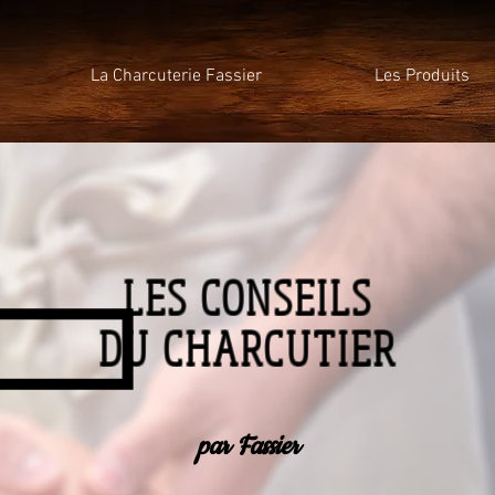
La Charcuterie Fassier
Les Produits
LES CONSEILS
DU CHARCUTIER
par Fassier