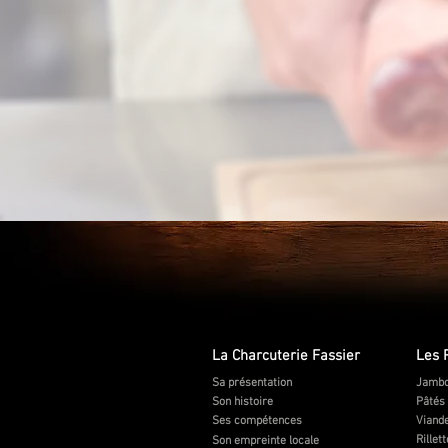
La Charcuterie Fassier
Les 
Sa présentation
Jambo
Son histoire
Pâtés
Ses compétences
Viande
Rillet
Son empreinte locale