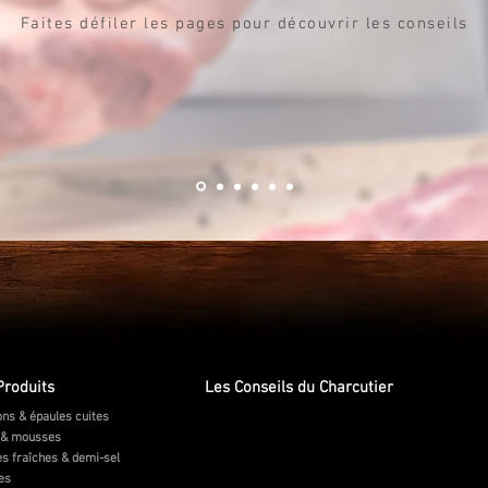
Faites défiler les pages pour découvrir les conseils
Produits
Les Conseils du Charcutier
ns & épaules cuites
 & mousses
s fraîches & demi-sel
tes