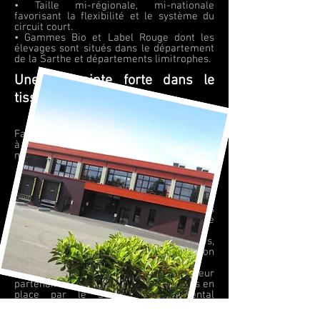
• Taille mi-régionale, mi-nationale
favorisant la flexibilité et le système du
circuit court.
• Gammes Bio et Label Rouge dont les
élevages sont situés dans le département
de la Sarthe et départements limitrophes.
Une empreinte forte dans le
tissu économique local
Fassier accorde une importance majeure
à l’économie locale via différentes actions
menées au travers de son activité :
• Favorise les fournisseurs implantés dans
l’Ouest de la France et s'engage à travers
différents partenariats.
• Travaille avec de nombreuses
entreprises locales, en Sarthe et dans le
grand Ouest.
• Emploi près de 200 salariés,
résidant majoritairement dans un rayon
de 25 km.
• Entreprise lauréate du label « employeur
partenaire des sapeurs-pompiers » mis en
place par le Service Départemental
d'Incendie et de Secours de la Sarthe
(SDIS) en 2014.