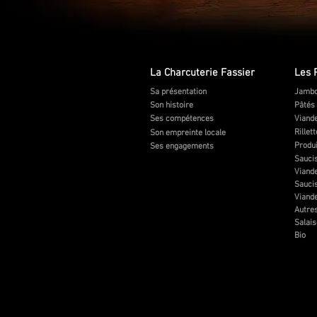
La Charcuterie Fassier
Les 
Sa présentation
Jambo
Son histoire
Pâtés
Ses compétences
Viande
Rillet
Son empreinte locale
Produi
Ses engagements
Saucis
Viande
Saucis
Viand
Autres
Salai
Bio