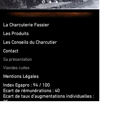
La Charcuterie Fassier
Les Produits
Les Conseils du Charcutier
Contact
Sa présentation
Viandes cuites
Mentions Légales
Index Egapro : 94 / 100
Ecart de rémunérations : 40
Ecart de taux d'augmentations individuelles :
35
Retour de congés maternité : non calculable
Hautes rémunérations : 5
Son histoire
Jambons & épaules cuites
Ses compétences