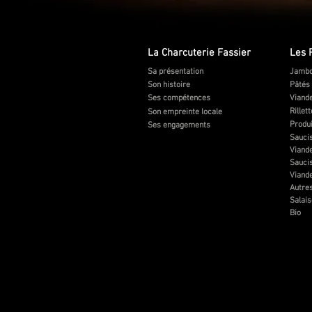
La Charcuterie Fassier
Les 
Sa présentation
Jambo
Son histoire
Pâtés
Ses compétences
Viande
Rillet
Son empreinte locale
Produi
Ses engagements
Saucis
Viande
Saucis
Viand
Autres
Salai
Bio