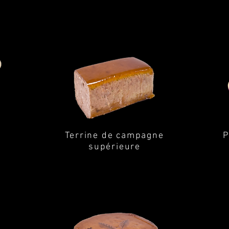
Terrine de campagne
P
s
upérieure